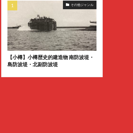
その他ジャンル
【小樽】小樽歴史的建造物 南防波堤・
島防波堤・北副防波堤