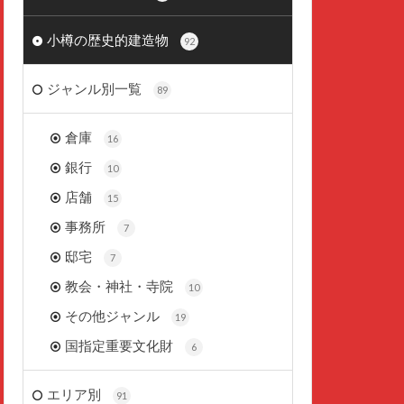
小樽の歴史的建造物
92
ジャンル別一覧
89
倉庫
16
銀行
10
店舗
15
事務所
7
邸宅
7
教会・神社・寺院
10
その他ジャンル
19
国指定重要文化財
6
エリア別
91