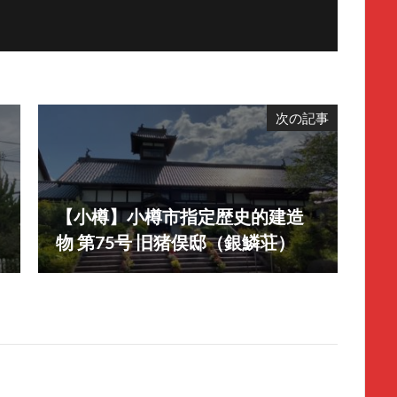
次の記事
【小樽】小樽市指定歴史的建造
物 第75号 旧猪俣邸（銀鱗荘）