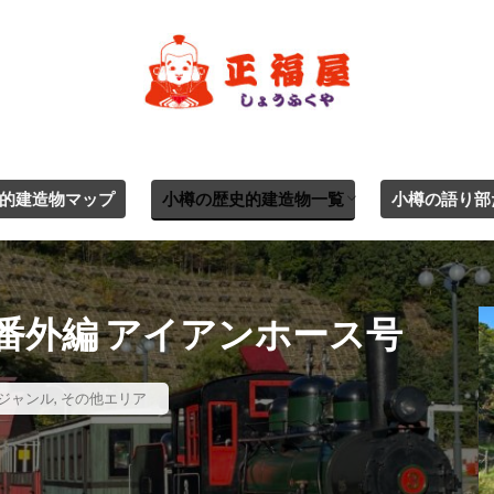
的建造物マップ
小樽の歴史的建造物一覧
小樽の語り部
ジャンル別一覧
エリア別
番外編 アイアンホース号
ジャンル
,
その他エリア