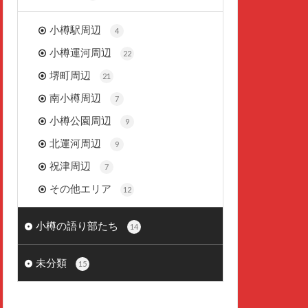
小樽駅周辺
4
小樽運河周辺
22
堺町周辺
21
南小樽周辺
7
小樽公園周辺
9
北運河周辺
9
祝津周辺
7
その他エリア
12
小樽の語り部たち
14
未分類
15