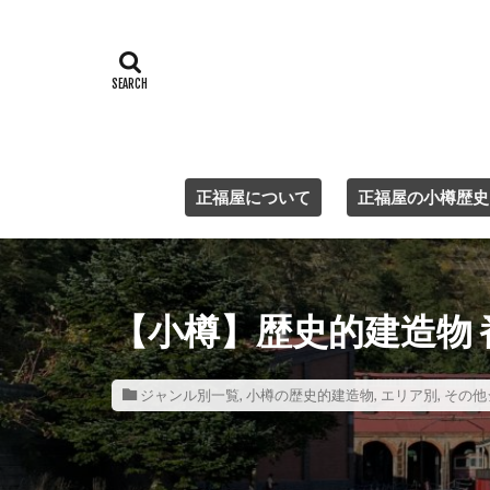
正福屋について
正福屋の小樽歴史
【小樽】歴史的建造物 
ジャンル別一覧
,
小樽の歴史的建造物
,
エリア別
,
その他