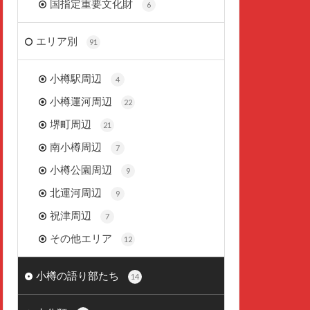
国指定重要文化財
6
エリア別
91
小樽駅周辺
4
小樽運河周辺
22
堺町周辺
21
南小樽周辺
7
小樽公園周辺
9
北運河周辺
9
祝津周辺
7
その他エリア
12
小樽の語り部たち
14