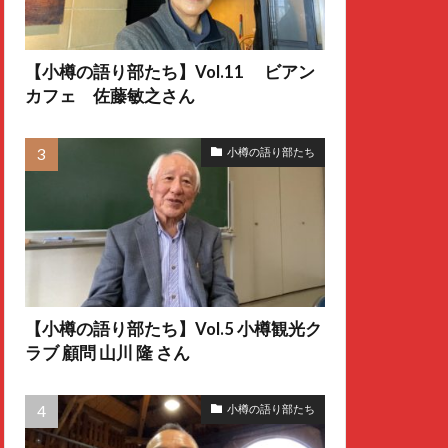
【小樽の語り部たち】Vol.11 ビアン
カフェ 佐藤敏之さん
小樽の語り部たち
【小樽の語り部たち】Vol.5 小樽観光ク
ラブ 顧問 山川 隆 さん
小樽の語り部たち