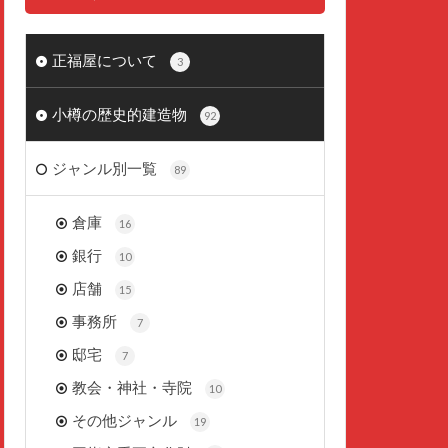
正福屋について
3
小樽の歴史的建造物
92
ジャンル別一覧
89
倉庫
16
銀行
10
店舗
15
事務所
7
邸宅
7
教会・神社・寺院
10
その他ジャンル
19