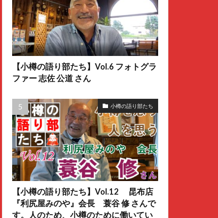
【小樽の語り部たち】Vol.6 フォトグラ
ファー 志佐 公道 さん
小樽の語り部たち
【小樽の語り部たち】Vol.12 昆布店
『利尻屋みのや』会長 蓑谷 修 さんで
す。人のため、小樽のために働いてい