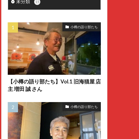
未分類
15
小樽の語り部たち
【小樽の語り部たち】Vol.1 旧海猫屋 店
主 増田 誠 さん
小樽の語り部たち