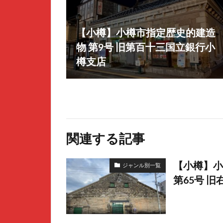
【小樽】小樽市指定歴史的建造
物 第9号 旧第百十三国立銀行小
樽支店
関連する記事
【小樽】小
ジャンル別一覧
第65号 旧