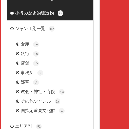
小樽の歴史的建造物
92
ジャンル別一覧
89
倉庫
16
銀行
10
店舗
15
事務所
7
邸宅
7
教会・神社・寺院
10
その他ジャンル
19
国指定重要文化財
6
エリア別
91