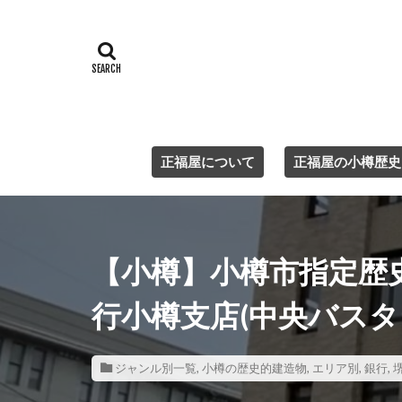
正福屋について
正福屋の小樽歴史
【小樽】小樽市指定歴史
行小樽支店(中央バスタ
ジャンル別一覧
,
小樽の歴史的建造物
,
エリア別
,
銀行
,