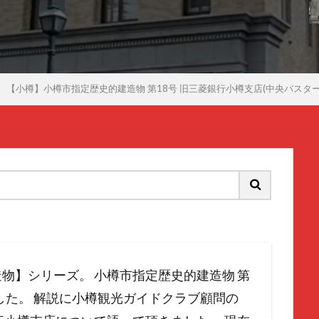
【小樽】小樽市指定歴史的建造物 第18号 旧三菱銀行小樽支店(中央バスター
物】シリーズ。 小樽市指定歴史的建造物 第
した。 解説に小樽観光ガイドクラブ顧問の