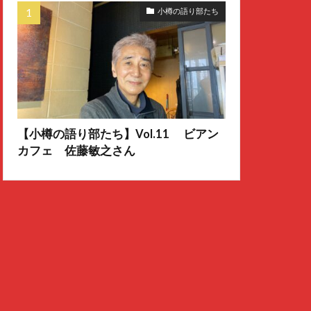
小樽の語り部たち
【小樽の語り部たち】Vol.11 ビアン
カフェ 佐藤敏之さん