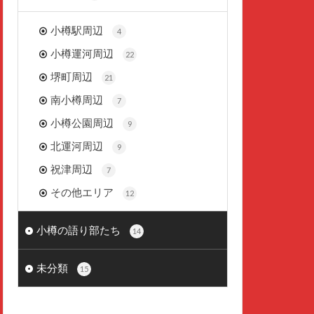
小樽駅周辺
4
小樽運河周辺
22
堺町周辺
21
南小樽周辺
7
小樽公園周辺
9
北運河周辺
9
祝津周辺
7
その他エリア
12
小樽の語り部たち
14
未分類
15