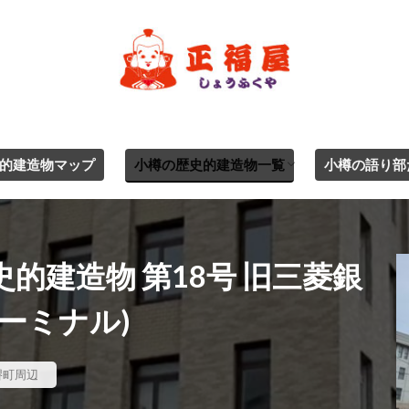
的建造物マップ
小樽の歴史的建造物一覧
小樽の語り部
ジャンル別一覧
エリア別
的建造物 第18号 旧三菱銀
ーミナル)
堺町周辺