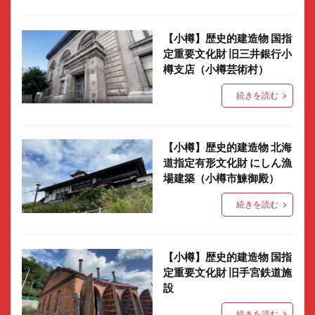
【小樽】歴史的建造物 国指
定重要文化財 旧三井銀行小
樽支店（小樽芸術村）
続きを読む
【小樽】歴史的建造物 北海
道指定有形文化財 にしん漁
場建築（小樽市鰊御殿）
続きを読む
【小樽】歴史的建造物 国指
定重要文化財 旧手宮鉄道施
設
続きを読む