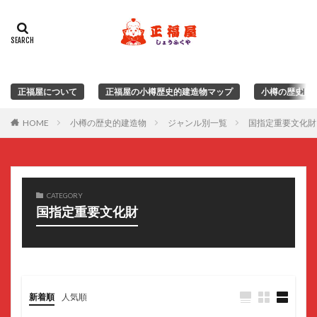
正福屋について
正福屋の小樽歴史的建造物マップ
小樽の歴史的
HOME
小樽の歴史的建造物
ジャンル別一覧
国指定重要文化財
CATEGORY
国指定重要文化財
新着順
人気順