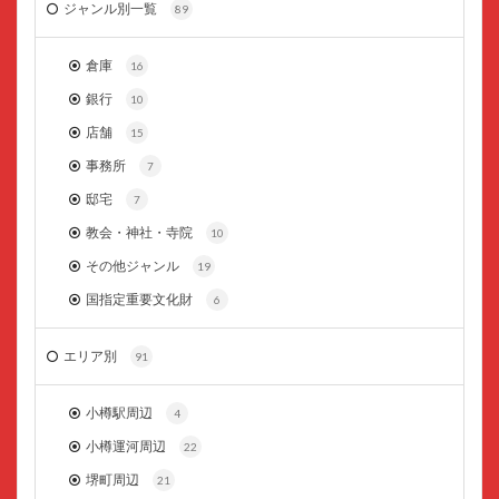
ジャンル別一覧
89
倉庫
16
銀行
10
店舗
15
事務所
7
邸宅
7
教会・神社・寺院
10
その他ジャンル
19
国指定重要文化財
6
エリア別
91
小樽駅周辺
4
小樽運河周辺
22
堺町周辺
21