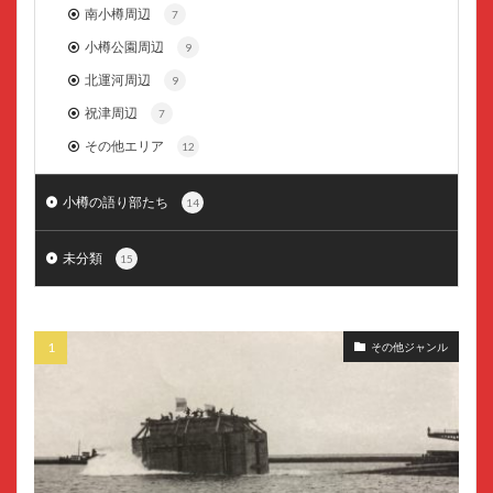
南小樽周辺
7
小樽公園周辺
9
北運河周辺
9
祝津周辺
7
その他エリア
12
小樽の語り部たち
14
未分類
15
その他ジャンル