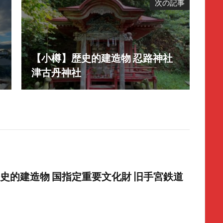
次の記事
【小樽】歴史的建造物 忍路神社
津古丹神社
史的建造物 国指定重要文化財 旧手宮鉄道