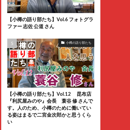
【小樽の語り部たち】Vol.6 フォトグラ
ファー 志佐 公道 さん
小樽の語り部たち
【小樽の語り部たち】Vol.12 昆布店
『利尻屋みのや』会長 蓑谷 修 さんで
す。人のため、小樽のために働いてい
る姿はまるで二宮金次郎かと思うくら
い