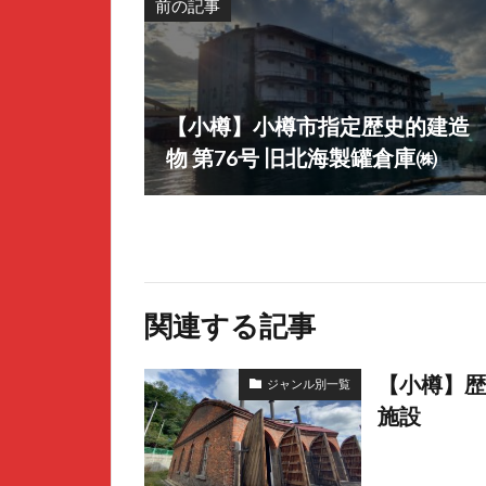
前の記事
【小樽】小樽市指定歴史的建造
物 第76号 旧北海製罐倉庫㈱
関連する記事
【小樽】歴
ジャンル別一覧
施設