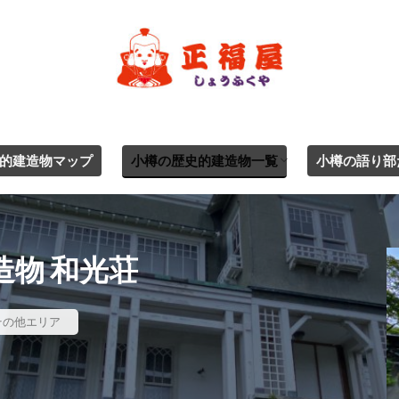
的建造物マップ
小樽の歴史的建造物一覧
小樽の語り部
ジャンル別一覧
エリア別
物 和光荘
その他エリア