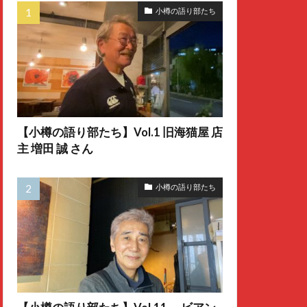
小樽の語り部たち
【小樽の語り部たち】Vol.1 旧海猫屋 店
主 増田 誠 さん
小樽の語り部たち