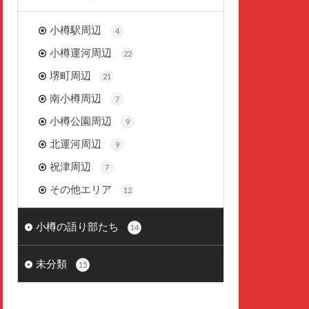
小樽駅周辺
4
小樽運河周辺
22
堺町周辺
21
南小樽周辺
7
小樽公園周辺
9
北運河周辺
9
祝津周辺
7
その他エリア
12
小樽の語り部たち
14
未分類
15