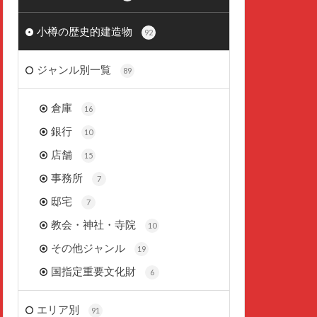
小樽の歴史的建造物
92
ジャンル別一覧
89
倉庫
16
銀行
10
店舗
15
事務所
7
邸宅
7
教会・神社・寺院
10
その他ジャンル
19
国指定重要文化財
6
エリア別
91