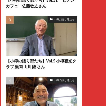
【小樽の語り部たち】Vol.11 ビアン
カフェ 佐藤敏之さん
小樽の語り部たち
【小樽の語り部たち】Vol.5 小樽観光ク
ラブ 顧問 山川 隆 さん
小樽の語り部たち