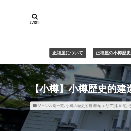
正福屋について
正福屋の小樽歴史
【小樽】小樽歴史的建造
ジャンル別一覧
,
小樽の歴史的建造物
,
エリア別
,
邸宅
,