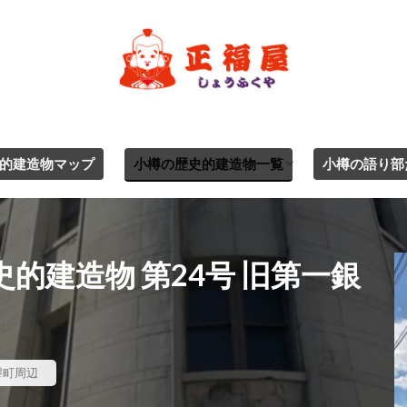
的建造物マップ
小樽の歴史的建造物一覧
小樽の語り部
ジャンル別一覧
エリア別
的建造物 第24号 旧第一銀
堺町周辺