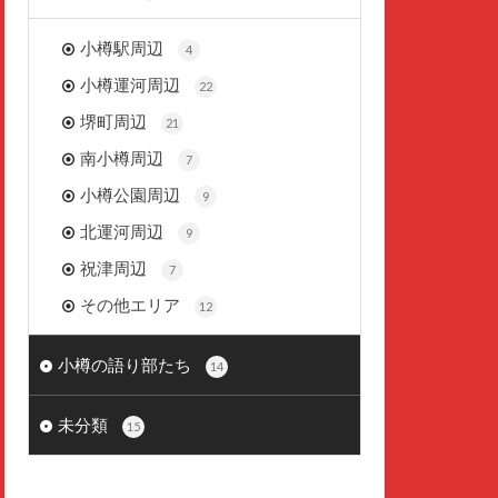
小樽駅周辺
4
小樽運河周辺
22
堺町周辺
21
南小樽周辺
7
小樽公園周辺
9
北運河周辺
9
祝津周辺
7
その他エリア
12
小樽の語り部たち
14
未分類
15