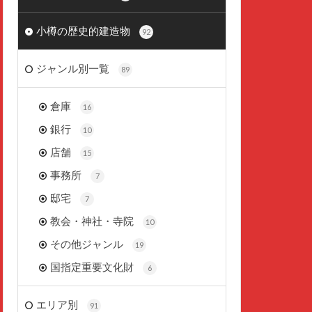
小樽の歴史的建造物
92
ジャンル別一覧
89
倉庫
16
銀行
10
店舗
15
事務所
7
邸宅
7
教会・神社・寺院
10
その他ジャンル
19
国指定重要文化財
6
エリア別
91