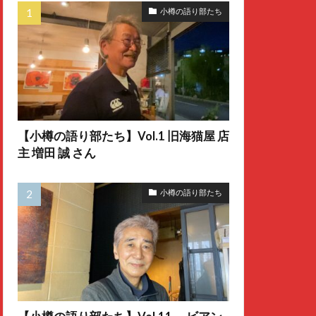
小樽の語り部たち
【小樽の語り部たち】Vol.1 旧海猫屋 店
主 増田 誠 さん
小樽の語り部たち