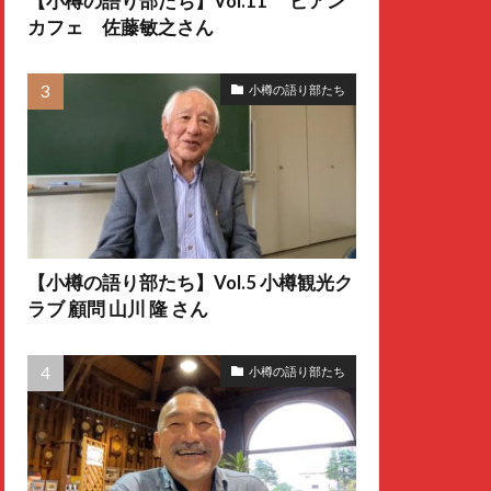
【小樽の語り部たち】Vol.11 ビアン
カフェ 佐藤敏之さん
小樽の語り部たち
【小樽の語り部たち】Vol.5 小樽観光ク
ラブ 顧問 山川 隆 さん
小樽の語り部たち