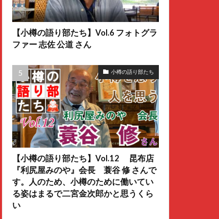
【小樽の語り部たち】Vol.6 フォトグラ
ファー 志佐 公道 さん
小樽の語り部たち
【小樽の語り部たち】Vol.12 昆布店
『利尻屋みのや』会長 蓑谷 修 さんで
す。人のため、小樽のために働いてい
る姿はまるで二宮金次郎かと思うくら
い