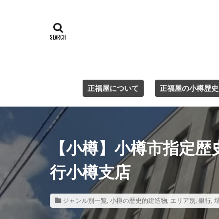
正福屋について
正福屋の小樽歴史
【小樽】小樽市指定歴史
行小樽支店
ジャンル別一覧
,
小樽の歴史的建造物
,
エリア別
,
銀行
,