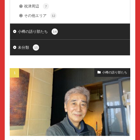
祝津周辺
7
その他エリア
12
小樽の語り部たち
14
未分類
15
小樽の語り部たち