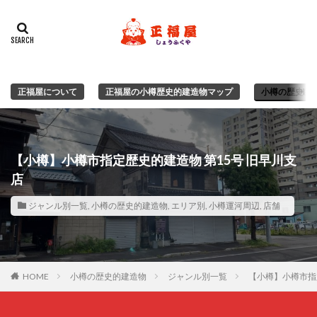
正福屋について
正福屋の小樽歴史的建造物マップ
小樽の歴史的
【小樽】小樽市指定歴史的建造物 第15号 旧早川支
店
ジャンル別一覧
,
小樽の歴史的建造物
,
エリア別
,
小樽運河周辺
,
店舗
HOME
小樽の歴史的建造物
ジャンル別一覧
【小樽】小樽市指