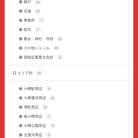
銀行
10
店舗
15
事務所
7
邸宅
7
教会・神社・寺院
10
その他ジャンル
19
国指定重要文化財
6
エリア別
91
小樽駅周辺
4
小樽運河周辺
22
堺町周辺
21
南小樽周辺
7
小樽公園周辺
9
北運河周辺
9