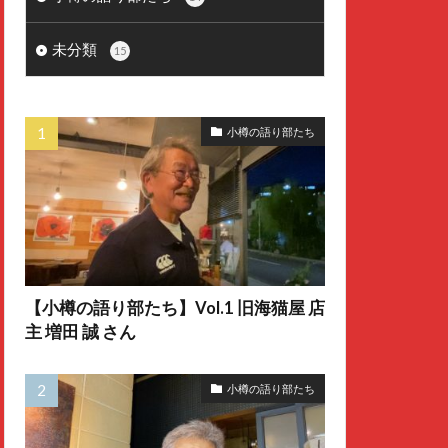
未分類
15
小樽の語り部たち
【小樽の語り部たち】Vol.1 旧海猫屋 店
主 増田 誠 さん
小樽の語り部たち