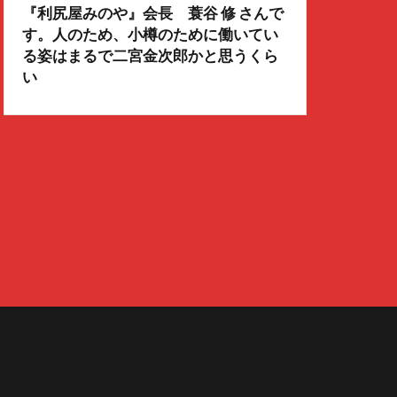
『利尻屋みのや』会長 蓑谷 修 さんで
す。人のため、小樽のために働いてい
る姿はまるで二宮金次郎かと思うくら
い