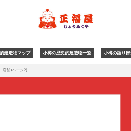
的建造物マップ
小樽の歴史的建造物一覧
小樽の語り部
ジャンル別一覧
エリア別
店舗 (ページ2)