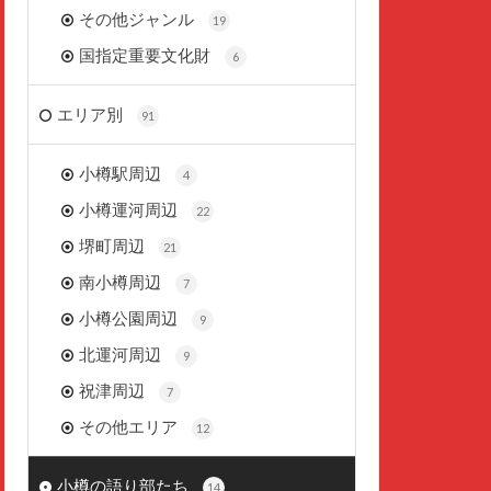
その他ジャンル
19
国指定重要文化財
6
エリア別
91
小樽駅周辺
4
小樽運河周辺
22
堺町周辺
21
南小樽周辺
7
小樽公園周辺
9
北運河周辺
9
祝津周辺
7
その他エリア
12
小樽の語り部たち
14