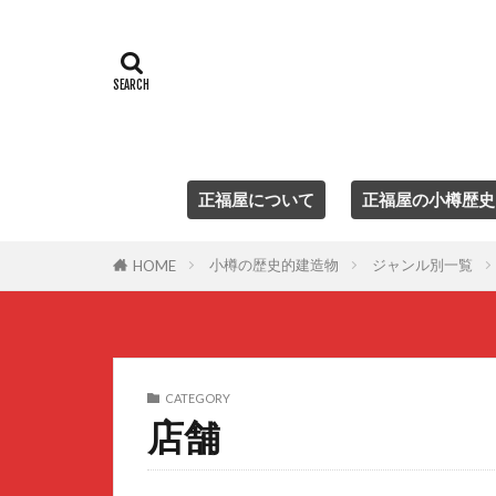
正福屋について
正福屋の小樽歴史
小樽の歴史的建造物
ジャンル別一覧
HOME
CATEGORY
店舗