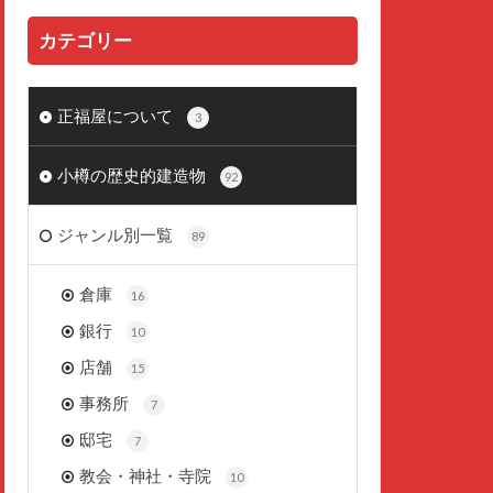
カテゴリー
正福屋について
3
小樽の歴史的建造物
92
ジャンル別一覧
89
倉庫
16
銀行
10
店舗
15
事務所
7
邸宅
7
教会・神社・寺院
10