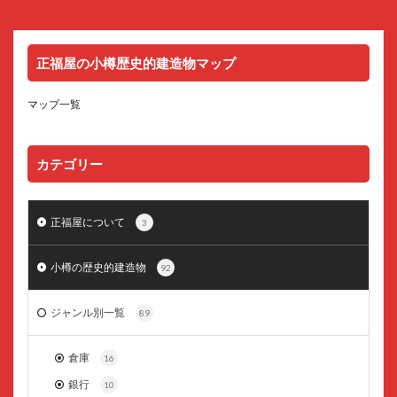
正福屋の小樽歴史的建造物マップ
マップ一覧
カテゴリー
正福屋について
3
小樽の歴史的建造物
92
ジャンル別一覧
89
倉庫
16
銀行
10