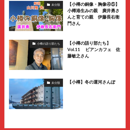
【小樽の銅像・胸像④⑤】
未分類
小樽港生みの親 廣井勇さ
んと育ての親 伊藤長右衛
門さん
【小樽の語り部たち】
小樽の語り部たち
Vol.11 ビアンカフェ 佐
藤敏之さん
【小樽】冬の運河さんぽ
未分類