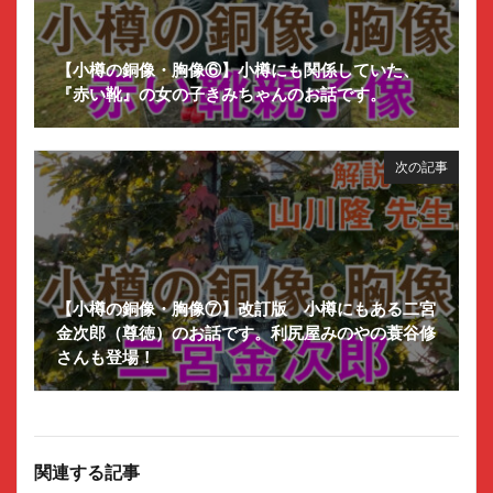
【小樽の銅像・胸像⑥】小樽にも関係していた、
『赤い靴』の女の子きみちゃんのお話です。
次の記事
【小樽の銅像・胸像⑦】改訂版 小樽にもある二宮
金次郎（尊徳）のお話です。利尻屋みのやの蓑谷修
さんも登場！
関連する記事