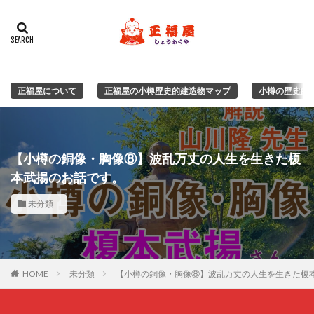
正福屋について
正福屋の小樽歴史的建造物マップ
小樽の歴史的
【小樽の銅像・胸像⑧】波乱万丈の人生を生きた榎
本武揚のお話です。
未分類
HOME
未分類
【小樽の銅像・胸像⑧】波乱万丈の人生を生きた榎