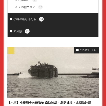
その他エリア
12
小樽の語り部たち
14
未分類
15
その他ジャンル
【小樽】小樽歴史的建造物 南防波堤・島防波堤・北副防波堤