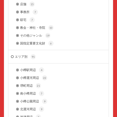
店舗
15
事務所
7
邸宅
7
教会・神社・寺院
10
その他ジャンル
19
国指定重要文化財
6
エリア別
91
小樽駅周辺
4
小樽運河周辺
22
堺町周辺
21
南小樽周辺
7
小樽公園周辺
9
北運河周辺
9
祝津周辺
7